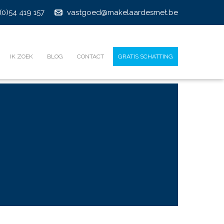
(0)54 419 157
vastgoed@makelaardesmet.be
IK ZOEK
BLOG
CONTACT
GRATIS SCHATTING