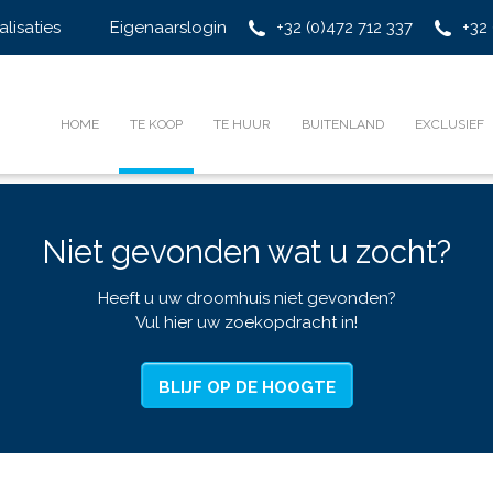
alisaties
Eigenaarslogin
+32 (0)472 712 337
+32 
HOME
TE KOOP
TE HUUR
BUITENLAND
EXCLUSIEF
Niet gevonden wat u zocht?
Heeft u uw droomhuis niet gevonden?
Vul hier uw zoekopdracht in!
BLIJF OP DE HOOGTE