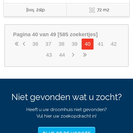
2slp.
72 m2
Pagina 40 van 49 [585 zoekertjes]
36
37
38
39
40
41
42
43
44
Niet gevonden wat u zocht?
Heeft u uw droomhuis niet gevonden?
Vul hier uw zoekopdracht in!