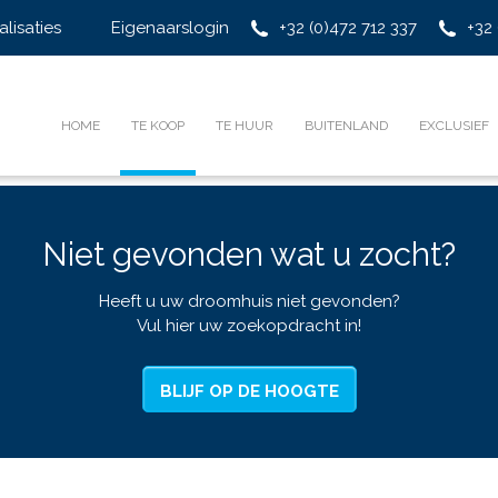
alisaties
Eigenaarslogin
+32 (0)472 712 337
+32 
HOME
TE KOOP
TE HUUR
BUITENLAND
EXCLUSIEF
Niet gevonden wat u zocht?
Heeft u uw droomhuis niet gevonden?
Vul hier uw zoekopdracht in!
BLIJF OP DE HOOGTE