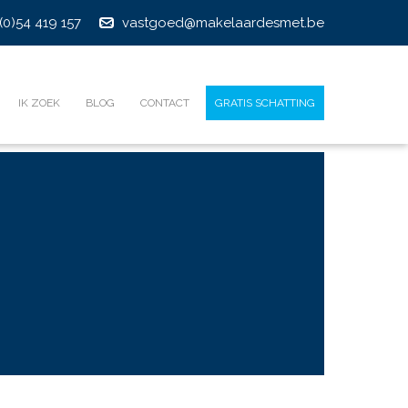
(0)54 419 157
vastgoed@makelaardesmet.be
IK ZOEK
BLOG
CONTACT
GRATIS SCHATTING