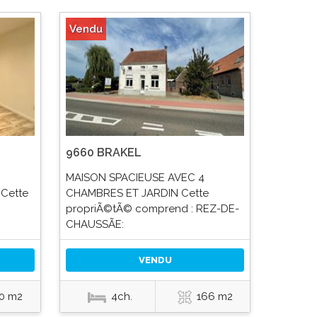
Vendu
9660 BRAKEL
MAISON SPACIEUSE AVEC 4
 Cette
CHAMBRES ET JARDIN Cette
propriÃ©tÃ© comprend : REZ-DE-
CHAUSSÃE:
VENDU
0 m2
4ch.
166 m2