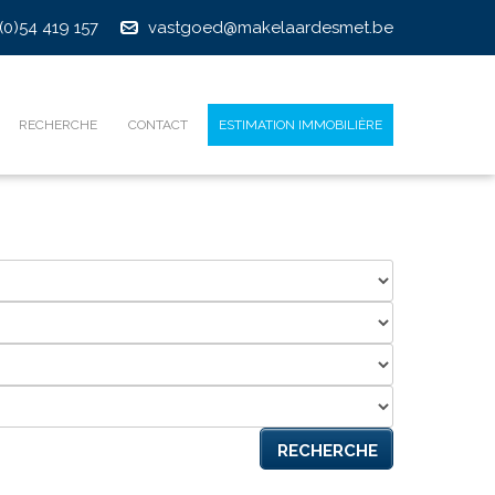
(0)54 419 157
vastgoed@makelaardesmet.be
RECHERCHE
CONTACT
ESTIMATION IMMOBILIÈRE