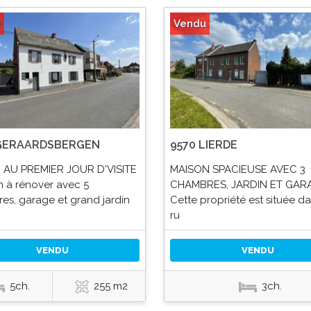
u
Vendu
 GERAARDSBERGEN
9570 LIERDE
AU PREMIER JOUR D'VISITE
MAISON SPACIEUSE AVEC 3
n à rénover avec 5
CHAMBRES, JARDIN ET GAR
es, garage et grand jardin
Cette propriété est située d
ru
VENDU
VENDU
5ch.
255 m2
3ch.