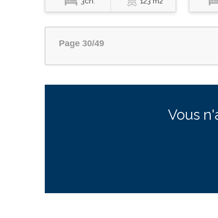
3ch.
123 m2
Page 30/49
Vous n'