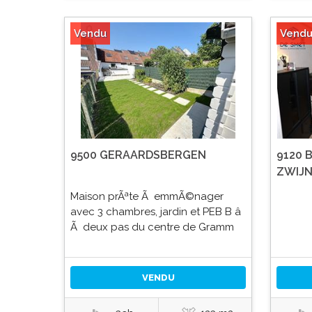
Vendu
Vend
9500 GERAARDSBERGEN
9120 
ZWIJ
Maison prÃªte Ã emmÃ©nager
avec 3 chambres, jardin et PEB B â
Ã deux pas du centre de Gramm
VENDU