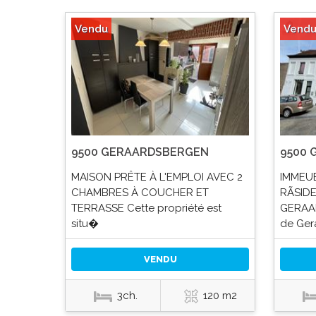
Vendu
Vend
9500 GERAARDSBERGEN
9500
MAISON PRÊTE À L'EMPLOI AVEC 2
IMMEU
CHAMBRES À COUCHER ET
RÃSID
TERRASSE Cette propriété est
GERAAR
situ�
de Ger
VENDU
3ch.
120 m2