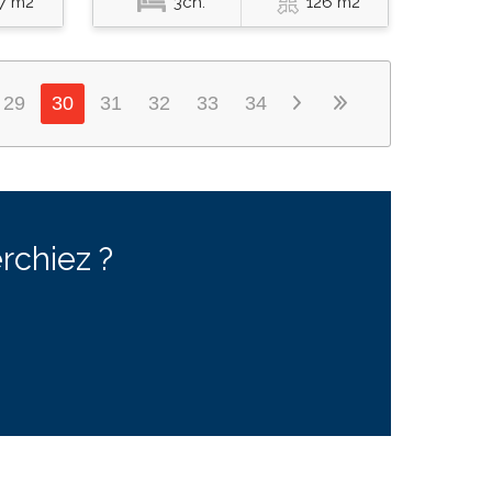
7 m2
3ch.
126 m2
29
30
31
32
33
34
rchiez ?