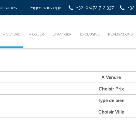
alisaties
Eigenaarslogin
+32 (0)472 712 337
+32 
À VENDRE
À LOUER
ETRANGER
EXCLUSIVE
RÉALISATIONS