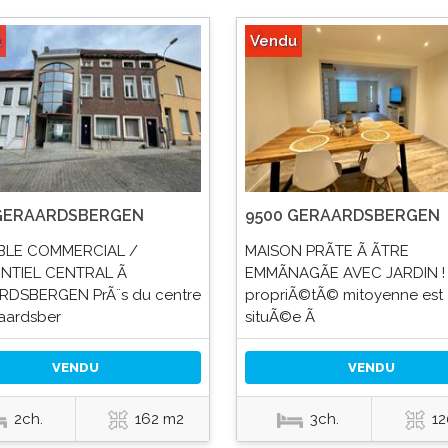
u
Vendu
 GERAARDSBERGEN
9500 GERAARDSBERGEN
BLE COMMERCIAL /
MAISON PRÃTE Ã ÃTRE
ENTIEL CENTRAL Ã
EMMÃNAGÃE AVEC JARDIN !
DSBERGEN PrÃ¨s du centre
propriÃ©tÃ© mitoyenne est
aardsber
situÃ©e Ã
VENDU
VENDU
2ch.
162 m2
3ch.
12