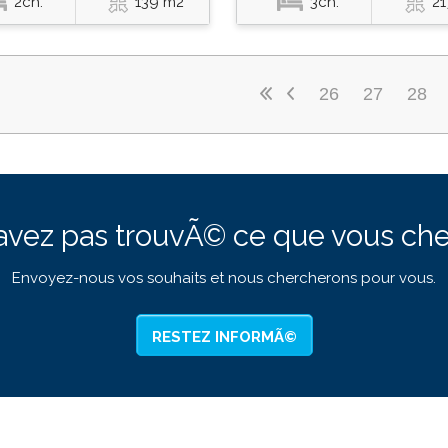
2ch.
139 m2
3ch.
21
26
27
28
avez pas trouvÃ© ce que vous che
Envoyez-nous vos souhaits et nous chercherons pour vous.
RESTEZ INFORMÃ©