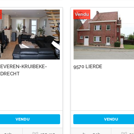
u
Vendu
BEVEREN-KRUIBEKE-
9570 LIERDE
NDRECHT
VENDU
VENDU